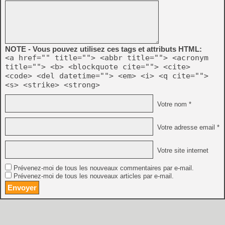
NOTE - Vous pouvez utilisez ces tags et attributs HTML:
<a href="" title=""> <abbr title=""> <acronym
title=""> <b> <blockquote cite=""> <cite>
<code> <del datetime=""> <em> <i> <q cite="">
<s> <strike> <strong>
Votre nom *
Votre adresse email *
Votre site internet
Prévenez-moi de tous les nouveaux commentaires par e-mail.
Prévenez-moi de tous les nouveaux articles par e-mail.