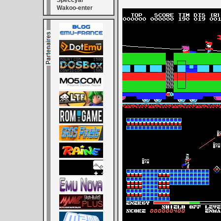
Speccyal
Wakoo-enter