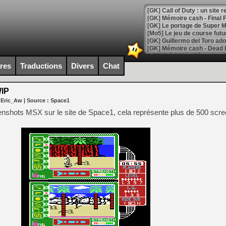
[GK] Le portage de Super M
[Mo5] Le jeu de course fut
[GK] Guillermo del Toro ado
[LTF] Eté 2026 - Séquence 
[GK] Mistfall Hunter : déjà 
ires
Traductions
Divers
Chat
[GK] Wo Long 2 évolue avec
[GK] Crossfire : un TPS à 100
[LS] [PS5] Premiers signes 
IP
 Eric_Aw
| Source :
Space1
eenshots MSX sur le site de Space1, cela représente plus de 500 scre
[Mo5] DOOM arrive en cart
[GK] Bethesda fête les 30 
[GK] Roblox : l'action en B
[GK] Agenda - GeForce NOW
[GK] Devolver Digital en a 
[LS] [PS5] ps5-y2jb-autolo
[GK] Pourquoi Marvel Tokon 