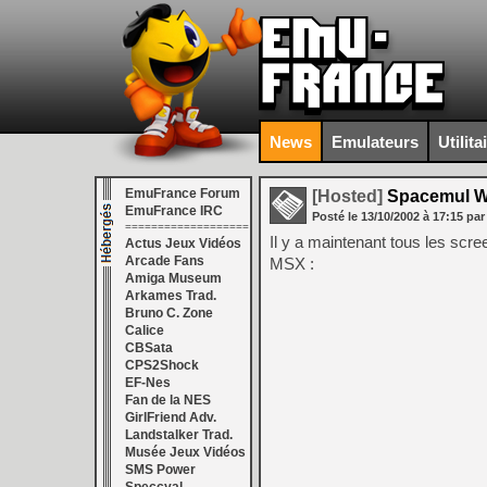
News
Emulateurs
Utilita
EmuFrance Forum
[Hosted]
Spacemul W
EmuFrance IRC
Posté le
13/10/2002
à
17:15
par
===================
Il y a maintenant tous les scr
Actus Jeux Vidéos
Arcade Fans
MSX :
Amiga Museum
Arkames Trad.
Bruno C. Zone
Calice
CBSata
CPS2Shock
EF-Nes
Fan de la NES
GirlFriend Adv.
Landstalker Trad.
Musée Jeux Vidéos
SMS Power