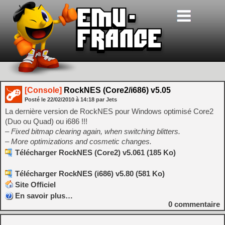
[Console]
RockNES (Core2/i686) v5.05
Posté le
22/02/2010
à
14:18
par Jets
La dernière version de RockNES pour Windows optimisé Core2
(Duo ou Quad) ou i686 !!!
– Fixed bitmap clearing again, when switching blitters.
– More optimizations and cosmetic changes.
Télécharger RockNES (Core2) v5.061 (185 Ko)
Télécharger RockNES (i686) v5.80 (581 Ko)
Site Officiel
En savoir plus…
0
commentaire