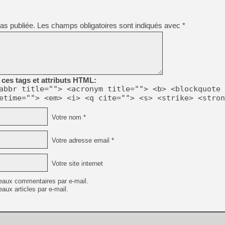
as publiée.
Les champs obligatoires sont indiqués avec
*
[LS] [PS5] Le WebKit Userl
[GK] Oubliez Crazy Taxi, S
[LS] [Switch] NSZ 5.0.0 es
ces tags et attributs HTML:
abbr title=""> <acronym title=""> <b> <blockquote 
[GK] No More Room in Hell 2
etime=""> <em> <i> <q cite=""> <s> <strike> <stron
[GK] Un chatbot Atelier Ryz
[GK] Mémoire cash - Splatte
Votre nom *
[GK] Nvidia : le prix des 
[GK] Suikoden Star Leap : 
Votre adresse email *
[Mo5] La mini borne d’arc
Votre site internet
eaux commentaires par e-mail.
aux articles par e-mail.