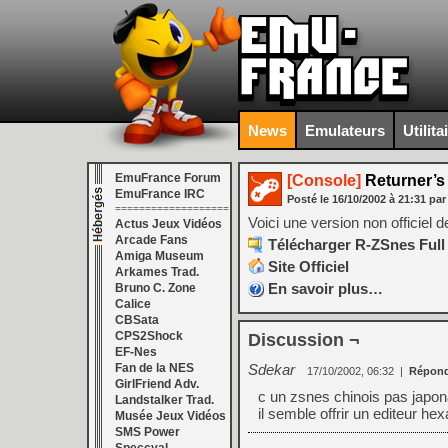
News
Emulateurs
Utilita
EmuFrance Forum
[Console]
Returner’
EmuFrance IRC
Posté le
16/10/2002
à
21:31
par
===================
Voici une version non officiel 
Actus Jeux Vidéos
Arcade Fans
Télécharger R-ZSnes Full 
Amiga Museum
Site Officiel
Arkames Trad.
En savoir plus…
Bruno C. Zone
Calice
CBSata
CPS2Shock
Discussion ¬
EF-Nes
Fan de la NES
Sdekar
17/10/2002, 06:32
|
Répond
GirlFriend Adv.
c un zsnes chinois pas japon
Landstalker Trad.
il semble offrir un editeur he
Musée Jeux Vidéos
SMS Power