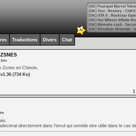
[GK] Pourquoi Marvel Tokon 
[GK] Test : Restory : Chill
[GK] GTA 6 : Rockstar Games
[GK] Hot Wheels Infinite Rus
[GK] Mémoire cash - Secret 
[GK] Résultats Nintendo : 
[GK] Déjà des dégraissage
ires
Traductions
Divers
Chat
[Mo5] Brickboy cherche à r
[GK] Minecraft et ses « Gra
s ZSNES
 Jets
[GK] Beast of Reincarnation
[GK] Ubisoft : fin de parti
de Zsnes en Chinois.
[GK] Mémoire cash - Metroid
v1.36 (734 Ko)
[GK] Dan Houser (GTA) défe
[GK] Comment EA Sports FC
[GK] Crimson Moon : un Dark
[GK] Isle of Reveries : le j
1
[GK] Moonlighter 2 : The En
[GK] Capcom relance Monste
re
ais.
[Mo5] Deux inédits du Virtu
[GK] Le beat'em up The Walk
xadecimal directement dans l’emul qui semble etre utilie dans le cas de
[GK] Endless Legend 2 : enf