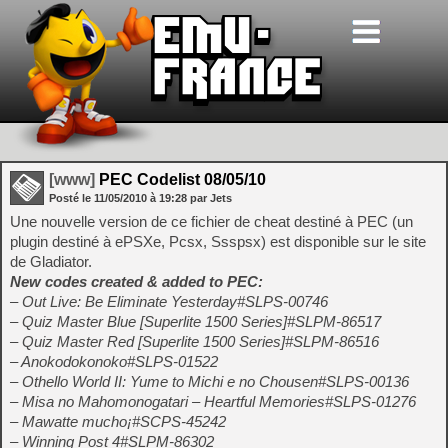
[www]
PEC Codelist 08/05/10
Posté le
11/05/2010
à
19:28
par Jets
Une nouvelle version de ce fichier de cheat destiné à PEC (un
plugin destiné à ePSXe, Pcsx, Ssspsx) est disponible sur le site
de Gladiator.
New codes created & added to PEC:
– Out Live: Be Eliminate Yesterday#SLPS-00746
– Quiz Master Blue [Superlite 1500 Series]#SLPM-86517
– Quiz Master Red [Superlite 1500 Series]#SLPM-86516
– Anokodokonoko#SLPS-01522
– Othello World II: Yume to Michi e no Chousen#SLPS-00136
– Misa no Mahomonogatari – Heartful Memories#SLPS-01276
– Mawatte mucho¡#SCPS-45242
– Winning Post 4#SLPM-86302