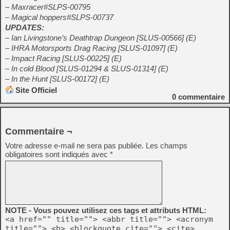
– Maxracer#SLPS-00795
– Magical hoppers#SLPS-00737
UPDATES:
– Ian Livingstone’s Deathtrap Dungeon [SLUS-00566] (E)
– IHRA Motorsports Drag Racing [SLUS-01097] (E)
– Impact Racing [SLUS-00225] (E)
– In cold Blood [SLUS-01294 & SLUS-01314] (E)
– In the Hunt [SLUS-00172] (E)
Site Officiel
0
commentaire
Commentaire ¬
Votre adresse e-mail ne sera pas publiée.
Les champs
obligatoires sont indiqués avec
*
NOTE - Vous pouvez utilisez ces tags et attributs HTML:
<a href="" title=""> <abbr title=""> <acronym
title=""> <b> <blockquote cite=""> <cite>