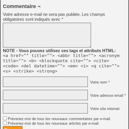
Commentaire ¬
Votre adresse e-mail ne sera pas publiée.
Les champs
obligatoires sont indiqués avec
*
NOTE - Vous pouvez utilisez ces tags et attributs HTML:
<a href="" title=""> <abbr title=""> <acronym
title=""> <b> <blockquote cite=""> <cite>
<code> <del datetime=""> <em> <i> <q cite="">
<s> <strike> <strong>
Votre nom *
Votre adresse email *
Votre site internet
Prévenez-moi de tous les nouveaux commentaires par e-mail.
Prévenez-moi de tous les nouveaux articles par e-mail.