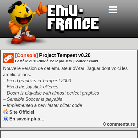
[Console]
Project Tempest v0.20
Posté le
21/10/2002
à
15:12
par Jets
| Source :
emu9
Nouvelle version de cet émulateur d’Atari Jaguar dont voici les
améliorations:
– Fixed graphics in Tempest 2000
– Fixed the joystick glitches
– Doom is playable with almost perfect graphics
– Sensible Soccer is playable
– Implemented a new faster blitter code
Site Officiel
En savoir plus…
0
commentaire