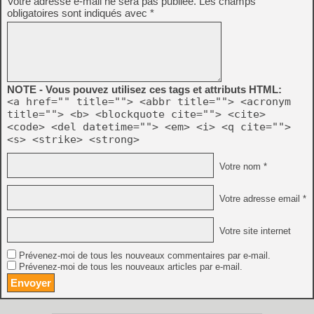
Votre adresse e-mail ne sera pas publiée.
Les champs
obligatoires sont indiqués avec
*
NOTE - Vous pouvez utilisez ces tags et attributs HTML:
<a href="" title=""> <abbr title=""> <acronym
title=""> <b> <blockquote cite=""> <cite>
<code> <del datetime=""> <em> <i> <q cite="">
<s> <strike> <strong>
Votre nom *
Votre adresse email *
Votre site internet
Prévenez-moi de tous les nouveaux commentaires par e-mail.
Prévenez-moi de tous les nouveaux articles par e-mail.