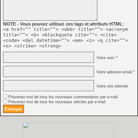
NOTE - Vous pouvez utilisez ces tags et attributs HTML:
<a href="" title=""> <abbr title=""> <acronym
title=""> <b> <blockquote cite=""> <cite>
<code> <del datetime=""> <em> <i> <q cite="">
<s> <strike> <strong>
Votre nom *
Votre adresse email *
Votre site internet
Prévenez-moi de tous les nouveaux commentaires par e-mail.
Prévenez-moi de tous les nouveaux articles par e-mail.