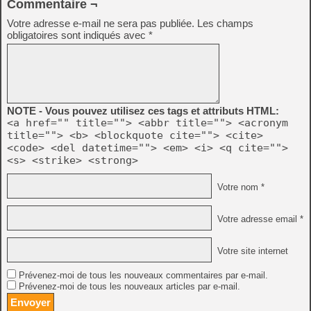
Commentaire ¬
Votre adresse e-mail ne sera pas publiée.
Les champs
obligatoires sont indiqués avec
*
NOTE - Vous pouvez utilisez ces tags et attributs HTML:
<a href="" title=""> <abbr title=""> <acronym
title=""> <b> <blockquote cite=""> <cite>
<code> <del datetime=""> <em> <i> <q cite="">
<s> <strike> <strong>
Votre nom *
Votre adresse email *
Votre site internet
Prévenez-moi de tous les nouveaux commentaires par e-mail.
Prévenez-moi de tous les nouveaux articles par e-mail.