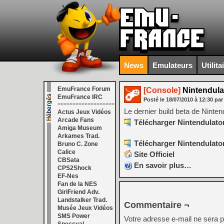
News
Emulateurs
Utilita
EmuFrance Forum
[Console]
Nintendulat
EmuFrance IRC
Posté le
18/07/2010
à
12:30
par
===================
Le dernier build beta de Ninten
Actus Jeux Vidéos
Arcade Fans
Télécharger Nintendulator 
Amiga Museum
Arkames Trad.
Télécharger Nintendulator 
Bruno C. Zone
Calice
Site Officiel
CBSata
En savoir plus…
CPS2Shock
EF-Nes
Fan de la NES
GirlFriend Adv.
Landstalker Trad.
Commentaire ¬
Musée Jeux Vidéos
SMS Power
Votre adresse e-mail ne sera p