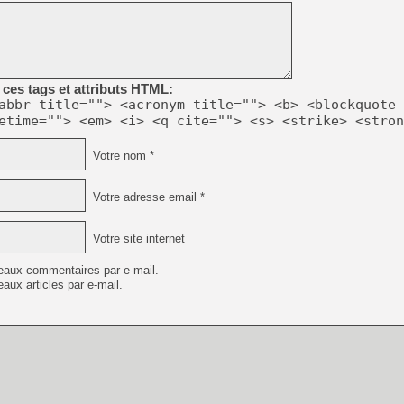
[GK] Ubisoft : fin de parti
[GK] Mémoire cash - Metroid
[GK] Dan Houser (GTA) défe
[GK] Comment EA Sports FC
[GK] Crimson Moon : un Dark
[GK] Isle of Reveries : le j
ces tags et attributs HTML:
[GK] Moonlighter 2 : The En
[GK] Capcom relance Monste
abbr title=""> <acronym title=""> <b> <blockquote 
etime=""> <em> <i> <q cite=""> <s> <strike> <stron
Votre nom *
[Mo5] Deux inédits du Virtu
[GK] Le beat'em up The Walk
Votre adresse email *
[GK] Endless Legend 2 : enf
Votre site internet
[LS] [PS5] Le WebKit Userl
eaux commentaires par e-mail.
aux articles par e-mail.