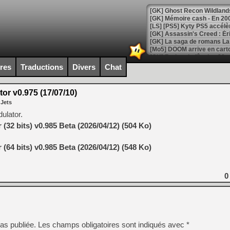
[Mo5] DOOM arrive en cart
[GK] Bethesda fête les 30 
[GK] Roblox : l'action en B
ires
Traductions
Divers
Chat
[GK] Agenda - GeForce NOW
or v0.975 (17/07/10)
 Jets
[GK] Devolver Digital en a 
dulator.
[LS] [PS5] ps5-y2jb-autolo
(32 bits) v0.985 Beta (2026/04/12) (504 Ko)
[GK] Pourquoi Marvel Tokon 
[GK] Test : Restory : Chill
(64 bits) v0.985 Beta (2026/04/12) (548 Ko)
[GK] GTA 6 : Rockstar Games
[GK] Hot Wheels Infinite Rus
[GK] Mémoire cash - Secret 
[GK] Résultats Nintendo : 
0
[GK] Déjà des dégraissage
[Mo5] Brickboy cherche à r
[GK] Minecraft et ses « Gra
as publiée.
Les champs obligatoires sont indiqués avec
*
[GK] Beast of Reincarnation