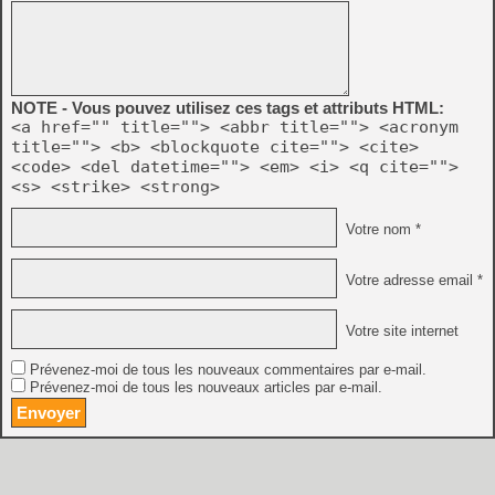
NOTE - Vous pouvez utilisez ces tags et attributs HTML:
<a href="" title=""> <abbr title=""> <acronym
title=""> <b> <blockquote cite=""> <cite>
<code> <del datetime=""> <em> <i> <q cite="">
<s> <strike> <strong>
Votre nom *
Votre adresse email *
Votre site internet
Prévenez-moi de tous les nouveaux commentaires par e-mail.
Prévenez-moi de tous les nouveaux articles par e-mail.