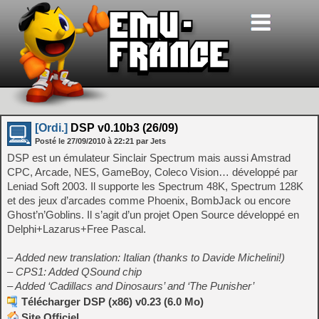
[Ordi.]
DSP v0.10b3 (26/09)
Posté le
27/09/2010
à
22:21
par Jets
DSP est un émulateur Sinclair Spectrum mais aussi Amstrad
CPC, Arcade, NES, GameBoy, Coleco Vision… développé par
Leniad Soft 2003. Il supporte les Spectrum 48K, Spectrum 128K
et des jeux d’arcades comme Phoenix, BombJack ou encore
Ghost’n’Goblins. Il s’agit d’un projet Open Source développé en
Delphi+Lazarus+Free Pascal.
– Added new translation: Italian (thanks to Davide Michelini!)
– CPS1: Added QSound chip
– Added ‘Cadillacs and Dinosaurs’ and ‘The Punisher’
Télécharger DSP (x86) v0.23 (6.0 Mo)
Site Officiel