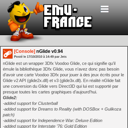
[Console]
nGlide v0.94
Posté le
17/10/2010
à
14:49
par Jets
nGlide est un wrapper 3Dfx Voodoo Glide, ce qui signifie qu’il
émule la bibliothèque 3Dfx Glide, vous n’avez donc pas besoin
d’avoir une carte Voodoo 3Dfx pour jouer à des jeux écrits pour le
Glide v2 API (glide2x.dll) et v3 (glide3x.dll). En réalité nGlide fait
une conversion du Glide vers Direct3D qui lui est supporté par
presque toutes les cartes graphiques d’aujourd’hui.
Glide2:
-added support for Clusterball
-added support for Dreams to Reality (with DOSBox + Gulikoza
patch)
-added support for Independence War: Deluxe Edition
-added support for Interstate ’76: Gold Edition