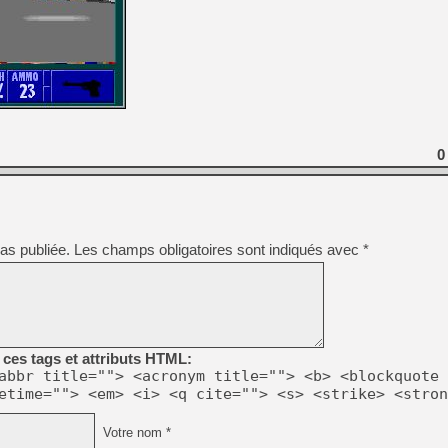
0
as publiée.
Les champs obligatoires sont indiqués avec
*
ces tags et attributs HTML:
abbr title=""> <acronym title=""> <b> <blockquote 
etime=""> <em> <i> <q cite=""> <s> <strike> <stron
Votre nom *