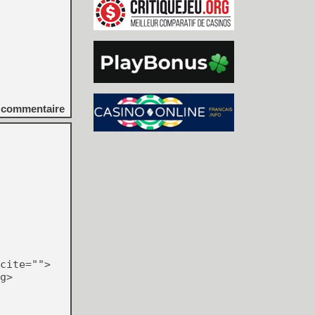
commentaire
cite="">
g>