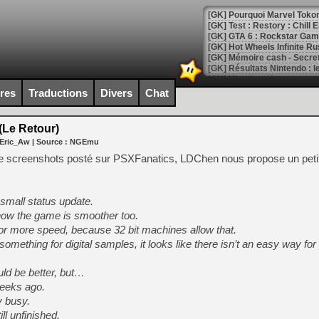
[GK] Pourquoi Marvel Tokon 
[GK] Test : Restory : Chill
[GK] GTA 6 : Rockstar Games
[GK] Hot Wheels Infinite Rus
[GK] Mémoire cash - Secret 
[GK] Résultats Nintendo : 
[GK] Déjà des dégraissage
ires
Traductions
Divers
Chat
[Mo5] Brickboy cherche à r
[GK] Minecraft et ses « Gra
Le Retour)
 Eric_Aw
| Source :
NGEmu
[GK] Beast of Reincarnation
[GK] Ubisoft : fin de parti
e screenshots posté sur PSXFanatics, LDChen nous propose un pet
[GK] Mémoire cash - Metroid
[GK] Dan Houser (GTA) défe
[GK] Comment EA Sports FC
[GK] Crimson Moon : un Dark
 small status update.
[GK] Isle of Reveries : le j
d now the game is smoother too.
[GK] Moonlighter 2 : The En
or more speed, because 32 bit machines allow that.
[GK] Capcom relance Monste
mething for digital samples, it looks like there isn’t an easy way for
d be better, but…
[Mo5] Deux inédits du Virtu
weeks ago.
[GK] Le beat'em up The Walk
y busy.
ill unfinished.
[GK] Endless Legend 2 : enf