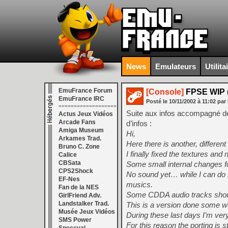
News
Emulateurs
Utilita
EmuFrance Forum
[Console]
FPSE WIP (
EmuFrance IRC
Posté le
10/11/2002
à
11:02
par
===================
Suite aux infos accompagné d
Actus Jeux Vidéos
Arcade Fans
d’infos :
Amiga Museum
Hi,
Arkames Trad.
Here there is another, different
Bruno C. Zone
I finally fixed the textures an
Calice
CBSata
Some small internal changes f
CPS2Shock
No sound yet… while I can do so
EF-Nes
musics.
Fan de la NES
Some CDDA audio tracks shoul
GirlFriend Adv.
Landstalker Trad.
This is a version done some 
Musée Jeux Vidéos
During these last days I’m ver
SMS Power
For this reason the porting is st