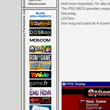
Speccyal
And more important, I’m also b
Wakoo-enter
The PSX BIOS provides many th
Sincerely,
LDChen
Son msg est suivit de 4 scree