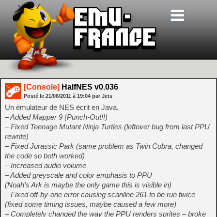
[Console]
HalfNES v0.036
Posté le
21/06/2011
à
19:04
par Jets
Un émulateur de NES écrit en Java.
– Added Mapper 9 (Punch-Out!!)
– Fixed Teenage Mutant Ninja Turtles (leftover bug from last PPU
rewrite)
– Fixed Jurassic Park (same problem as Twin Cobra, changed
the code so both worked)
– Increased audio volume
– Added greyscale and color emphasis to PPU
(Noah’s Ark is maybe the only game this is visible in)
– Fixed off-by-one error causing scanline 261 to be run twice
(fixed some timing issues, maybe caused a few more)
– Completely changed the way the PPU renders sprites – broke