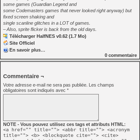
some games (Guardian Legend and
some Codemasters games that never looked right anyway) but
fixed screen shaking and
single scanline glitches in a LOT of games.
– Also, sprite flicker is back from the old days.
Télécharger HalfNES v0.62 (1.7 Mo)
Site Officiel
En savoir plus…
0
commentaire
Commentaire ¬
Votre adresse e-mail ne sera pas publiée.
Les champs
obligatoires sont indiqués avec
*
NOTE - Vous pouvez utilisez ces tags et attributs HTML:
<a href="" title=""> <abbr title=""> <acronym
title=""> <b> <blockquote cite=""> <cite>