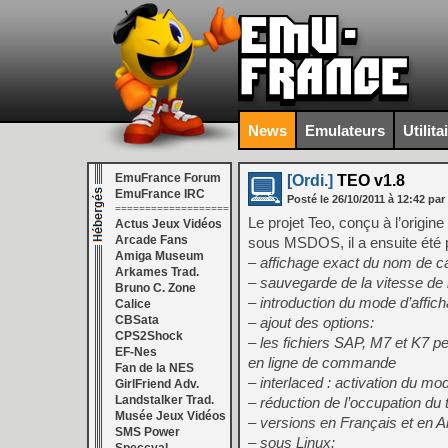
News
Emulateurs
Utilita
EmuFrance Forum
[Ordi.]
TEO v1.8
EmuFrance IRC
Posté le
26/10/2011
à
12:42
par
===================
Le projet Teo, conçu à l’origin
Actus Jeux Vidéos
Arcade Fans
sous MSDOS, il a ensuite été 
Amiga Museum
– affichage exact du nom de c
Arkames Trad.
– sauvegarde de la vitesse de 
Bruno C. Zone
– introduction du mode d’affic
Calice
CBSata
– ajout des options:
CPS2Shock
– les fichiers SAP, M7 et K7 
EF-Nes
en ligne de commande
Fan de la NES
– interlaced : activation du mo
GirlFriend Adv.
Landstalker Trad.
– réduction de l’occupation d
Musée Jeux Vidéos
– versions en Français et en A
SMS Power
– sous Linux: