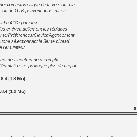
[GK] Beast of Reincarnation
tection automatique de la version à la
[GK] Ubisoft : fin de parti
rsion de GTK peuvent donc encore
[GK] Mémoire cash - Metroid
[GK] Dan Houser (GTA) défe
[GK] Comment EA Sports FC
ouche AltGr pour les
[GK] Crimson Moon : un Dark
juster éventuellement les réglages
[GK] Isle of Reveries : le j
tème/Préférences/Clavier/Agencement
[GK] Moonlighter 2 : The En
[GK] Capcom relance Monste
uche sélectionnant le 3ème niveau)
e l’émulateur
vant des fenêtres de menu gtk
[Mo5] Deux inédits du Virtu
e l’émulateur ne provoque plus de bug de
[GK] Le beat'em up The Walk
[GK] Endless Legend 2 : enf
8.4 (1.3 Mo)
8.4 (1.2 Mo)
[LS] [PS5] Premiers signes 
0