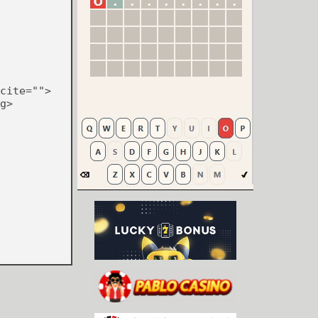
cite="">
g>