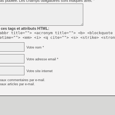
as publiée.
Les champs obligatoires sont indiqués avec
*
ces tags et attributs HTML:
abbr title=""> <acronym title=""> <b> <blockquote 
etime=""> <em> <i> <q cite=""> <s> <strike> <stron
Votre nom *
Votre adresse email *
Votre site internet
eaux commentaires par e-mail.
aux articles par e-mail.