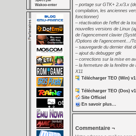
Speccyal
– portage sur GTK+ 2.x/3.x (dé
Wakoo-enter
compilation, les anciennes ve
fonctionner)
– réactivation de l’effet de la t
nouvelles versions de Linux (a
de l’agencement clavier (Sys
/Options de l’agencement…/To
– sauvegarde du dernier état d
– ajout du debugger gtk
– corrections sur la mise en a
– la fermeture de la fenêtre d
X11
Télécharger TEO (Win) v1.
Télécharger TEO (Dos) v1.
Site Officiel
En savoir plus…
Commentaire ¬