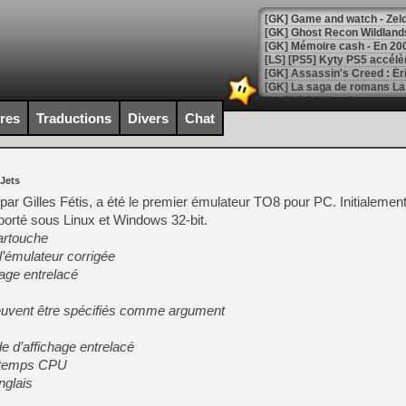
[Mo5] DOOM arrive en cart
[GK] Bethesda fête les 30 
ires
Traductions
Divers
Chat
[GK] Roblox : l'action en B
[GK] Agenda - GeForce NOW
 Jets
[GK] Devolver Digital en a 
e par Gilles Fétis, a été le premier émulateur TO8 pour PC. Initialeme
porté sous Linux et Windows 32-bit.
[LS] [PS5] ps5-y2jb-autolo
artouche
[GK] Pourquoi Marvel Tokon 
l’émulateur corrigée
[GK] Test : Restory : Chill
hage entrelacé
[GK] GTA 6 : Rockstar Games
[GK] Hot Wheels Infinite Rus
[GK] Mémoire cash - Secret 
peuvent être spécifiés comme argument
[GK] Résultats Nintendo : 
de d’affichage entrelacé
[GK] Déjà des dégraissage
u temps CPU
[Mo5] Brickboy cherche à r
nglais
[GK] Minecraft et ses « Gra