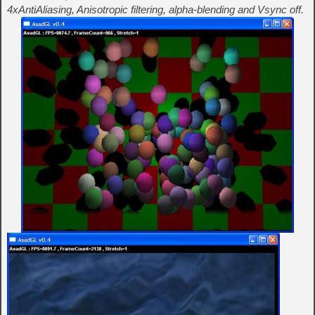
4xAntiAliasing, Anisotropic filtering, alpha-blending and Vsync off.