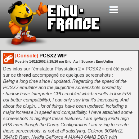
[Console]
PCSX2 WIP
Posté le
14/11/2002
à
19:26
par Eric_Aw
| Source :
EmuUnlim
Des infos sur l’émulateur Playstation 2 « PCSX2 » ont été posté
sur ce
thread
accompagné de quelques screenshots :
Being a long time since I updated. Regarding the speed of the
PCSX2 emulator and the plugin(the screenshots posted by
shadow have Interpreter CPU enabled which results in low FPS
but better compatibility), I can only say that it’s increasing. And
about the plugin….lot of things have been updated, including a
major increase in speed and compatibility. I have attached some
screenshots to highlight these features. I am getting kinda high
FPS even though the Comp Configuration I am using to create
these screenshots, is not at all satisfying. Celeron 900MHZ,
384MB Ram, Nvidia GeForce 4 MX440 64MB DDR with