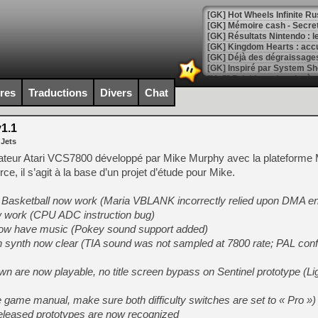
[GK] Hot Wheels Infinite Rus
[GK] Mémoire cash - Secret 
[GK] Résultats Nintendo : 
[GK] Déjà des dégraissage
[Mo5] Brickboy cherche à r
[GK] Minecraft et ses « Gra
ires
Traductions
Divers
Chat
[GK] Beast of Reincarnation
[GK] Ubisoft : fin de parti
1.1
[GK] Mémoire cash - Metroid
 Jets
[GK] Dan Houser (GTA) défe
[GK] Comment EA Sports FC
ateur Atari VCS7800 développé par Mike Murphy avec la plateforme 
[GK] Crimson Moon : un Dark
, il s’agit à la base d’un projet d’étude pour Mike.
[GK] Isle of Reveries : le j
[GK] Moonlighter 2 : The En
[GK] Capcom relance Monste
asketball now work (Maria VBLANK incorrectly relied upon DMA en
 work (CPU ADC instruction bug)
ow have music (Pokey sound support added)
 synth now clear (TIA sound was not sampled at 7800 rate; PAL conf
[Mo5] Deux inédits du Virtu
[GK] Le beat'em up The Walk
n are now playable, no title screen bypass on Sentinel prototype (Li
[GK] Endless Legend 2 : enf
 game manual, make sure both difficulty switches are set to « Pro »)
leased prototypes are now recognized