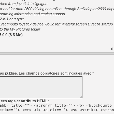
[LS] [PS5] Le WebKit Userl
hed from joystick to lightgun
 and for Atari 2600 driving controllers through Stelladaptor/2600-dap
ramming information and testing support
[GK] Oubliez Crazy Taxi, S
2-n-1 cart type
irectInput8 joystick device would terminatefullscreen DirectX startup
[LS] [Switch] NSZ 5.0.0 es
o the My Pictures folder
.0.0 (8.5 Mo)
[GK] No More Room in Hell 2
[GK] Un chatbot Atelier Ryz
[GK] Mémoire cash - Splatte
0
[GK] Nvidia : le prix des 
[GK] Suikoden Star Leap : 
[Mo5] La mini borne d’arc
[GK] Pourquoi Marvel Tokon 
as publiée.
Les champs obligatoires sont indiqués avec
*
[GK] Test : Restory : Chill
[GK] GTA 6 : Rockstar Games
ces tags et attributs HTML:
abbr title=""> <acronym title=""> <b> <blockquote 
etime=""> <em> <i> <q cite=""> <s> <strike> <stron