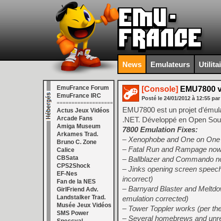
News
Emulateurs
Utilita
EmuFrance Forum
[Console]
EMU7800 v
EmuFrance IRC
Posté le
24/01/2012
à
12:55
par
===================
EMU7800 est un projet d’émul
Actus Jeux Vidéos
Arcade Fans
.NET. Développé en Open Source
Amiga Museum
7800 Emulation Fixes:
Arkames Trad.
– Xenophobe and One on One B
Bruno C. Zone
– Fatal Run and Rampage now
Calice
CBSata
– Ballblazer and Commando n
CPS2Shock
– Jinks opening screen speech
EF-Nes
incorrect)
Fan de la NES
– Barnyard Blaster and Meltdow
GirlFriend Adv.
Landstalker Trad.
emulation corrected)
Musée Jeux Vidéos
– Tower Toppler works (per the
SMS Power
– Several homebrews and unre