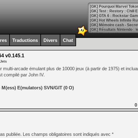
[GK] Pourquoi Marvel Tokon 
[GK] Test : Restory : Chill
[GK] GTA 6 : Rockstar Games
[GK] Hot Wheels Infinite Rus
[GK] Mémoire cash - Secret 
[GK] Résultats Nintendo : 
[GK] Déjà des dégraissage
ires
Traductions
Divers
Chat
[Mo5] Brickboy cherche à r
[GK] Minecraft et ses « Gra
4 v0.145.1
 Jets
[GK] Beast of Reincarnation
[GK] Ubisoft : fin de parti
ulti-arcade émulant plus de 10000 jeux (à partir de 1975) et inclua
[GK] Mémoire cash - Metroid
est compilé par John IV.
[GK] Dan Houser (GTA) défe
[GK] Comment EA Sports FC
[GK] Crimson Moon : un Dark
 M(ess) E(mulators) SVN/GIT (0 O)
[GK] Isle of Reveries : le j
[GK] Moonlighter 2 : The En
[GK] Capcom relance Monste
0
[Mo5] Deux inédits du Virtu
[GK] Le beat'em up The Walk
as publiée.
Les champs obligatoires sont indiqués avec
*
[GK] Endless Legend 2 : enf