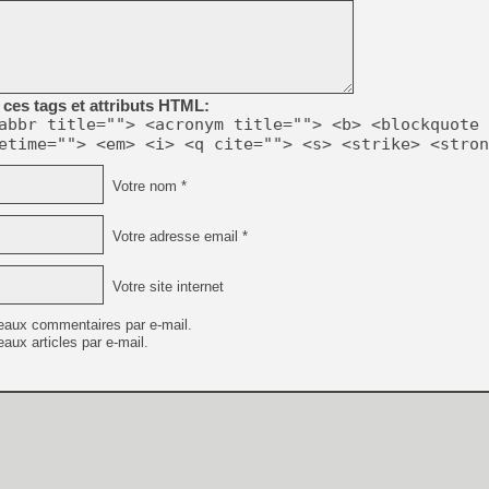
[LS] [PS5] Le WebKit Userl
ces tags et attributs HTML:
abbr title=""> <acronym title=""> <b> <blockquote 
[GK] Oubliez Crazy Taxi, S
etime=""> <em> <i> <q cite=""> <s> <strike> <stron
[LS] [Switch] NSZ 5.0.0 es
Votre nom *
[GK] No More Room in Hell 2
[GK] Un chatbot Atelier Ryz
Votre adresse email *
[GK] Mémoire cash - Splatte
[GK] Nvidia : le prix des 
Votre site internet
[GK] Suikoden Star Leap : 
[Mo5] La mini borne d’arc
eaux commentaires par e-mail.
aux articles par e-mail.