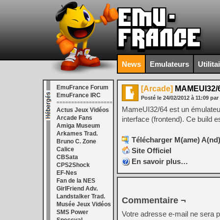
News
Emulateurs
Utilita
EmuFrance Forum
[Arcade]
MAMEUI32/6
EmuFrance IRC
Posté le
24/02/2012
à
11:09
par
===================
MameUI32/64 est un émulateur m
Actus Jeux Vidéos
Arcade Fans
interface (frontend). Ce build 
Amiga Museum
Arkames Trad.
Télécharger M(ame) A(nd)
Bruno C. Zone
Calice
Site Officiel
CBSata
En savoir plus…
CPS2Shock
EF-Nes
Fan de la NES
GirlFriend Adv.
Landstalker Trad.
Commentaire ¬
Musée Jeux Vidéos
SMS Power
Votre adresse e-mail ne sera p