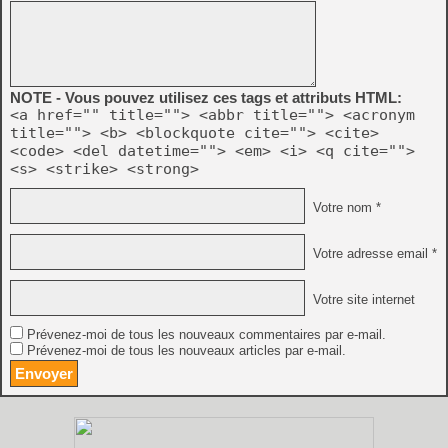
NOTE - Vous pouvez utilisez ces tags et attributs HTML:
<a href="" title=""> <abbr title=""> <acronym
title=""> <b> <blockquote cite=""> <cite>
<code> <del datetime=""> <em> <i> <q cite="">
<s> <strike> <strong>
Votre nom *
Votre adresse email *
Votre site internet
Prévenez-moi de tous les nouveaux commentaires par e-mail.
Prévenez-moi de tous les nouveaux articles par e-mail.