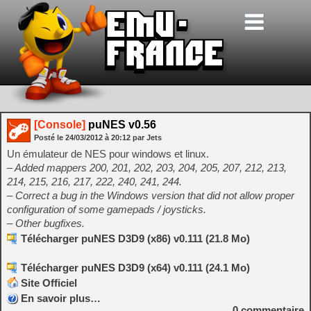
[Console]
puNES v0.56
Posté le
24/03/2012
à
20:12
par Jets
Un émulateur de NES pour windows et linux.
– Added mappers 200, 201, 202, 203, 204, 205, 207, 212, 213,
214, 215, 216, 217, 222, 240, 241, 244.
– Correct a bug in the Windows version that did not allow proper
configuration of some gamepads / joysticks.
– Other bugfixes.
Télécharger puNES D3D9 (x86) v0.111 (21.8 Mo)
Télécharger puNES D3D9 (x64) v0.111 (24.1 Mo)
Site Officiel
En savoir plus…
0
commentaire