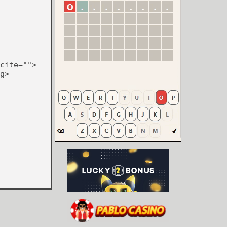
cite="">
g>