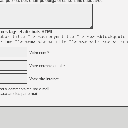
as publiée.
Les champs obligatoires sont indiqués avec
*
ces tags et attributs HTML:
abbr title=""> <acronym title=""> <b> <blockquote 
etime=""> <em> <i> <q cite=""> <s> <strike> <stron
Votre nom *
Votre adresse email *
Votre site internet
eaux commentaires par e-mail.
aux articles par e-mail.