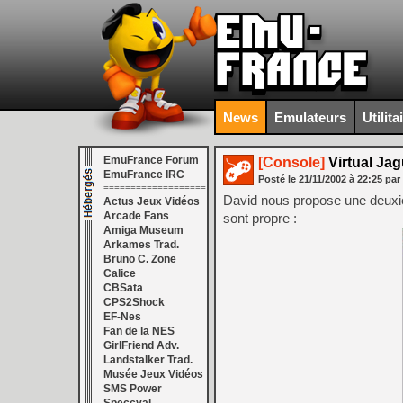
News
Emulateurs
Utilita
EmuFrance Forum
[Console]
Virtual Jag
EmuFrance IRC
Posté le
21/11/2002
à
22:25
par
===================
David nous propose une deuxiè
Actus Jeux Vidéos
Arcade Fans
sont propre :
Amiga Museum
Arkames Trad.
Bruno C. Zone
Calice
CBSata
CPS2Shock
EF-Nes
Fan de la NES
GirlFriend Adv.
Landstalker Trad.
Musée Jeux Vidéos
SMS Power