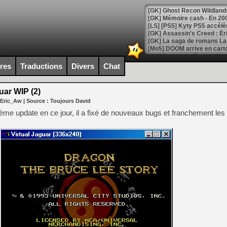
[Mo5] DOOM arrive en cart
[GK] Bethesda fête les 30 
[GK] Roblox : l'action en B
ires
Traductions
Divers
Chat
[GK] Agenda - GeForce NOW
uar WIP (2)
 Eric_Aw
| Source :
Toujours David
[GK] Devolver Digital en a 
me update en ce jour, il a fixé de nouveaux bugs et franchement les
[LS] [PS5] ps5-y2jb-autolo
[GK] Pourquoi Marvel Tokon 
[GK] Test : Restory : Chill
[GK] GTA 6 : Rockstar Games
[GK] Hot Wheels Infinite Rus
[GK] Mémoire cash - Secret 
[GK] Résultats Nintendo : 
[GK] Déjà des dégraissage
[Mo5] Brickboy cherche à r
[GK] Minecraft et ses « Gra
[GK] Beast of Reincarnation