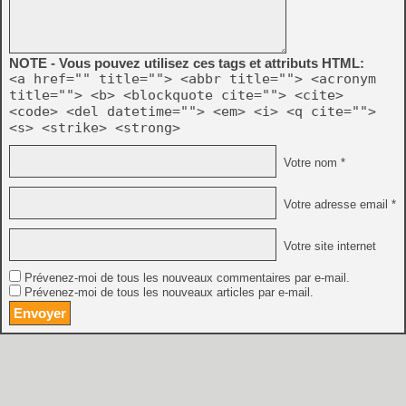
NOTE - Vous pouvez utilisez ces tags et attributs HTML:
<a href="" title=""> <abbr title=""> <acronym
title=""> <b> <blockquote cite=""> <cite>
<code> <del datetime=""> <em> <i> <q cite="">
<s> <strike> <strong>
Votre nom *
Votre adresse email *
Votre site internet
Prévenez-moi de tous les nouveaux commentaires par e-mail.
Prévenez-moi de tous les nouveaux articles par e-mail.