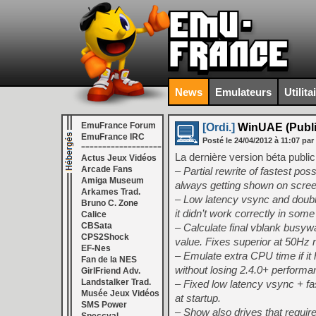
News
Emulateurs
Utilita
EmuFrance Forum
[Ordi.]
WinUAE (Public
EmuFrance IRC
Posté le
24/04/2012
à
11:07
par
===================
La dernière version béta publi
Actus Jeux Vidéos
Arcade Fans
– Partial rewrite of fastest po
Amiga Museum
always getting shown on screen
Arkames Trad.
– Low latency vsync and doubl
Bruno C. Zone
it didn’t work correctly in some
Calice
CBSata
– Calculate final vblank busyw
CPS2Shock
value. Fixes superior at 50Hz no
EF-Nes
– Emulate extra CPU time if it
Fan de la NES
without losing 2.4.0+ performa
GirlFriend Adv.
Landstalker Trad.
– Fixed low latency vsync + fa
Musée Jeux Vidéos
at startup.
SMS Power
– Show also drives that requir