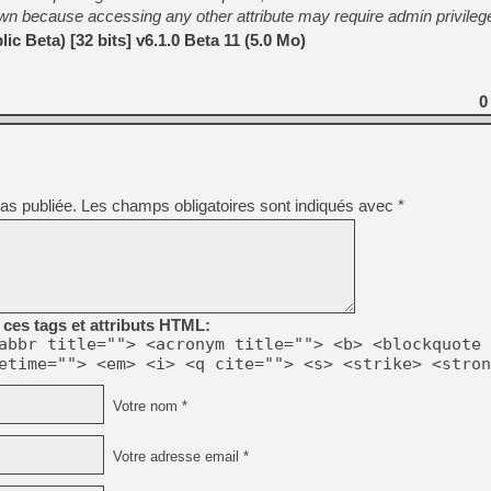
wn because accessing any other attribute may require admin privileg
c Beta) [32 bits] v6.1.0 Beta 11 (5.0 Mo)
[LS] [PS5] Le WebKit Userl
0
[GK] Oubliez Crazy Taxi, S
[LS] [Switch] NSZ 5.0.0 es
as publiée.
Les champs obligatoires sont indiqués avec
*
[GK] No More Room in Hell 2
[GK] Un chatbot Atelier Ryz
[GK] Mémoire cash - Splatte
[GK] Nvidia : le prix des 
[GK] Suikoden Star Leap : 
[Mo5] La mini borne d’arc
ces tags et attributs HTML:
abbr title=""> <acronym title=""> <b> <blockquote 
etime=""> <em> <i> <q cite=""> <s> <strike> <stron
Votre nom *
Votre adresse email *