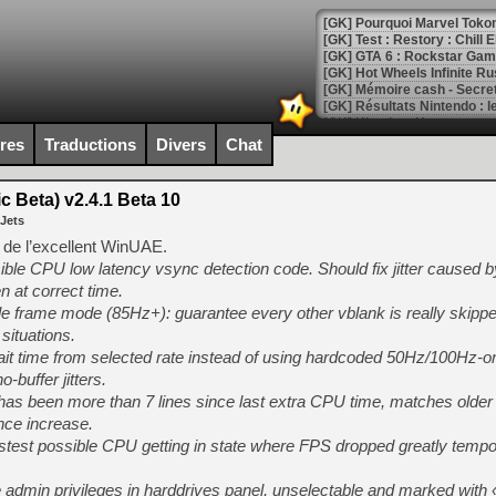
[GK] Pourquoi Marvel Tokon 
[GK] Test : Restory : Chill
[GK] GTA 6 : Rockstar Games
[GK] Hot Wheels Infinite Rus
[GK] Mémoire cash - Secret 
[GK] Résultats Nintendo : 
[GK] Déjà des dégraissage
ires
Traductions
Divers
Chat
[Mo5] Brickboy cherche à r
[GK] Minecraft et ses « Gra
 Beta) v2.4.1 Beta 10
 Jets
[GK] Beast of Reincarnation
[GK] Ubisoft : fin de parti
c de l’excellent WinUAE.
[GK] Mémoire cash - Metroid
ssible CPU low latency vsync detection code. Should fix jitter caused 
[GK] Dan Houser (GTA) défe
 at correct time.
[GK] Comment EA Sports FC
[GK] Crimson Moon : un Dark
e frame mode (85Hz+): guarantee every other vblank is really skippe
[GK] Isle of Reveries : le j
 situations.
[GK] Moonlighter 2 : The En
ait time from selected rate instead of using hardcoded 50Hz/100Hz-o
[GK] Capcom relance Monste
-buffer jitters.
 has been more than 7 lines since last extra CPU time, matches older
nce increase.
[Mo5] Deux inédits du Virtu
stest possible CPU getting in state where FPS dropped greatly tempor
[GK] Le beat'em up The Walk
e admin privileges in harddrives panel, unselectable and marked with
[GK] Endless Legend 2 : enf