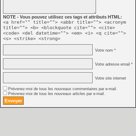
NOTE - Vous pouvez utilisez ces tags et attributs HTML:
<a href="" title=""> <abbr title=""> <acronym
title=""> <b> <blockquote cite=""> <cite>
<code> <del datetime=""> <em> <i> <q cite="">
<s> <strike> <strong>
Votre nom *
Votre adresse email *
Votre site internet
Prévenez-moi de tous les nouveaux commentaires par e-mail.
Prévenez-moi de tous les nouveaux articles par e-mail.