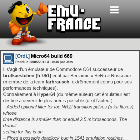
[Ordi.]
Micro64 build 669
Posté le
28/05/2012
à
10:38
par Jets
Il s’agit d’un émulateur de Commodore C64 successeur de
brotkaestchen (fr-051)
écrit par Benjamin « BeRo » Rosseaux
(membre de la team
farbrausch
, extrêmement connu pour ses
performances techniques).
Contrairement à
Hyper64
(du même auteur) cet émulateur est
destiné à devenir le plus précis possible (dixit l’auteur).
– Added optional filter for too NRZI transition pulses (a ka fluxes),
whose
time distance is smaller than or equal 2.5 microseconds. The
default
setting for this is on.
– Fixed a possible deadlock bug in 1541 emulation routines.