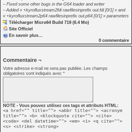
– Fixed some other bugs in the G64 loader and writer
– Added « +kyrofluxstream2fdi rawfilesinprefix out.fdi [0/1] » and
« +kyrofluxstream2p64 rawfilesinprefix out.p64 [0/1] » parameters
Télécharger Micro64 Build 719 (6.4 Mo)
Site Officiel
En savoir plus…
0
commentaire
Commentaire ¬
Votre adresse e-mail ne sera pas publiée.
Les champs
obligatoires sont indiqués avec
*
NOTE - Vous pouvez utilisez ces tags et attributs HTML:
<a href="" title=""> <abbr title=""> <acronym
title=""> <b> <blockquote cite=""> <cite>
<code> <del datetime=""> <em> <i> <q cite="">
<s> <strike> <strong>