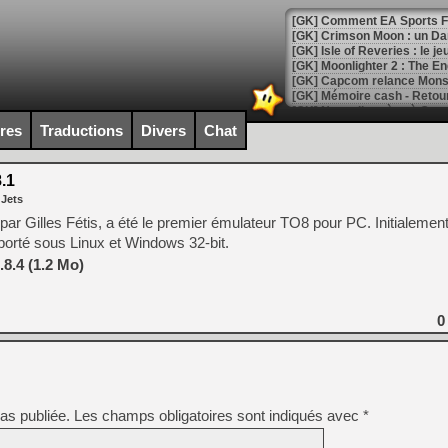
[GK] Comment EA Sports FC
[GK] Crimson Moon : un Dark
[GK] Isle of Reveries : le j
[GK] Moonlighter 2 : The En
[GK] Capcom relance Monste
ires
Traductions
Divers
Chat
[Mo5] Deux inédits du Virtu
[GK] Le beat'em up The Walk
.1
 Jets
[GK] Endless Legend 2 : enf
e par Gilles Fétis, a été le premier émulateur TO8 pour PC. Initialeme
porté sous Linux et Windows 32-bit.
[LS] [PS5] Le WebKit Userl
8.4 (1.2 Mo)
0
[GK] Oubliez Crazy Taxi, S
[LS] [Switch] NSZ 5.0.0 es
[GK] No More Room in Hell 2
[GK] Un chatbot Atelier Ryz
as publiée.
Les champs obligatoires sont indiqués avec
*
[GK] Mémoire cash - Splatte