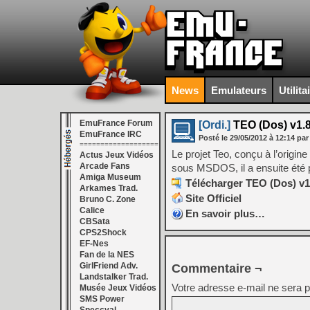
News
Emulateurs
Utilita
EmuFrance Forum
[Ordi.]
TEO (Dos) v1.8
EmuFrance IRC
Posté le
29/05/2012
à
12:14
par
===================
Le projet Teo, conçu à l’origin
Actus Jeux Vidéos
Arcade Fans
sous MSDOS, il a ensuite été 
Amiga Museum
Télécharger TEO (Dos) v1.
Arkames Trad.
Site Officiel
Bruno C. Zone
Calice
En savoir plus…
CBSata
CPS2Shock
EF-Nes
Fan de la NES
GirlFriend Adv.
Commentaire ¬
Landstalker Trad.
Votre adresse e-mail ne sera p
Musée Jeux Vidéos
SMS Power