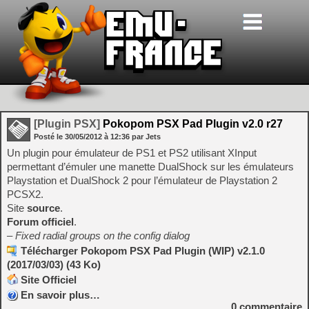
[Plugin PSX]
Pokopom PSX Pad Plugin v2.0 r27
Posté le
30/05/2012
à
12:36
par Jets
Un plugin pour émulateur de PS1 et PS2 utilisant XInput
permettant d’émuler une manette DualShock sur les émulateurs
Playstation et DualShock 2 pour l’émulateur de Playstation 2
PCSX2.
Site
source
.
Forum officiel
.
– Fixed radial groups on the config dialog
Télécharger Pokopom PSX Pad Plugin (WIP) v2.1.0
(2017/03/03) (43 Ko)
Site Officiel
En savoir plus…
0
commentaire