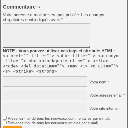
Commentaire ¬
Votre adresse e-mail ne sera pas publiée.
Les champs
obligatoires sont indiqués avec
*
NOTE - Vous pouvez utilisez ces tags et attributs HTML:
<a href="" title=""> <abbr title=""> <acronym
title=""> <b> <blockquote cite=""> <cite>
<code> <del datetime=""> <em> <i> <q cite="">
<s> <strike> <strong>
Votre nom *
Votre adresse email *
Votre site internet
Prévenez-moi de tous les nouveaux commentaires par e-mail.
Prévenez-moi de tous les nouveaux articles par e-mail.