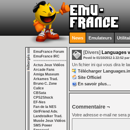
News
Emulateurs
Utilita
EmuFrance Forum
[Divers]
Languages v
EmuFrance IRC
Posté le
01/10/2012
à
22:52
par
===================
Un fichier ini qui vous dira le 
Actus Jeux Vidéos
Arcade Fans
Télécharger Languages.ini
Amiga Museum
Site Officiel
Arkames Trad.
En savoir plus…
Bruno C. Zone
Calice
CBSata
CPS2Shock
EF-Nes
Commentaire ¬
Fan de la NES
GirlFriend Adv.
Votre adresse e-mail ne sera p
Landstalker Trad.
Musée Jeux Vidéos
SMS Power