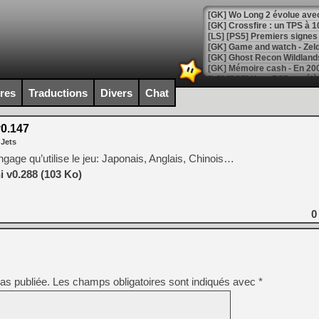
[GK] Wo Long 2 évolue avec
[GK] Crossfire : un TPS à 100
[LS] [PS5] Premiers signes 
ires
Traductions
Divers
Chat
[Mo5] DOOM arrive en cart
[GK] Bethesda fête les 30 
0.147
[GK] Roblox : l'action en B
 Jets
langage qu’utilise le jeu: Japonais, Anglais, Chinois…
[GK] Agenda - GeForce NOW
 v0.288 (103 Ko)
[GK] Devolver Digital en a 
[LS] [PS5] ps5-y2jb-autolo
0
[GK] Pourquoi Marvel Tokon 
[GK] Test : Restory : Chill
[GK] GTA 6 : Rockstar Games
[GK] Hot Wheels Infinite Rus
[GK] Mémoire cash - Secret 
as publiée.
Les champs obligatoires sont indiqués avec
*
[GK] Résultats Nintendo : 
[GK] Déjà des dégraissage