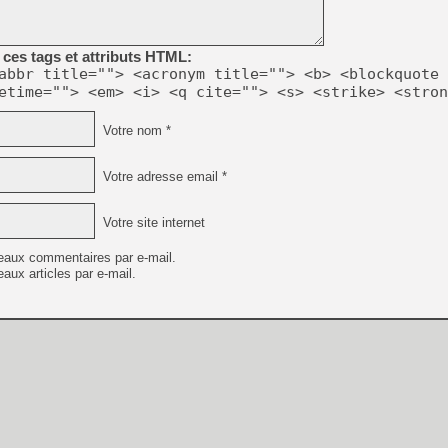
[Mo5] Brickboy cherche à r
[GK] Minecraft et ses « Gra
[GK] Beast of Reincarnation
ces tags et attributs HTML:
[GK] Ubisoft : fin de parti
abbr title=""> <acronym title=""> <b> <blockquote 
[GK] Mémoire cash - Metroid
etime=""> <em> <i> <q cite=""> <s> <strike> <stron
[GK] Dan Houser (GTA) défe
[GK] Comment EA Sports FC
[GK] Crimson Moon : un Dark
Votre nom *
[GK] Isle of Reveries : le j
[GK] Moonlighter 2 : The En
[GK] Capcom relance Monste
Votre adresse email *
Votre site internet
[Mo5] Deux inédits du Virtu
eaux commentaires par e-mail.
[GK] Le beat'em up The Walk
aux articles par e-mail.
[LTF] Eté 2026 - Séquence 
[GK] Mistfall Hunter : déjà 