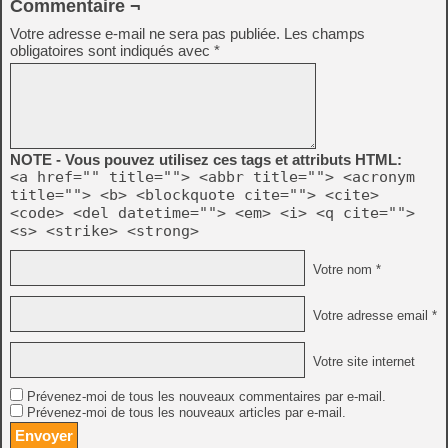
Commentaire ¬
Votre adresse e-mail ne sera pas publiée.
Les champs
obligatoires sont indiqués avec
*
NOTE - Vous pouvez utilisez ces tags et attributs HTML:
<a href="" title=""> <abbr title=""> <acronym
title=""> <b> <blockquote cite=""> <cite>
<code> <del datetime=""> <em> <i> <q cite="">
<s> <strike> <strong>
Votre nom *
Votre adresse email *
Votre site internet
Prévenez-moi de tous les nouveaux commentaires par e-mail.
Prévenez-moi de tous les nouveaux articles par e-mail.