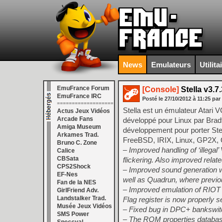
News
Emulateurs
Utilita
EmuFrance Forum
[Console]
Stella v3.7.
EmuFrance IRC
Posté le
27/10/2012
à
11:25
par
===================
Stella est un émulateur Atari V
Actus Jeux Vidéos
Arcade Fans
développé pour Linux par Brad
Amiga Museum
développement pour porter St
Arkames Trad.
FreeBSD, IRIX, Linux, GP2X, 
Bruno C. Zone
– Improved handling of ‘illeg
Calice
CBSata
flickering. Also improved rela
CPS2Shock
– Improved sound generation 
EF-Nes
well as Quadrun, where previou
Fan de la NES
– Improved emulation of RIOT ch
GirlFriend Adv.
Landstalker Trad.
Flag register is now properly se
Musée Jeux Vidéos
– Fixed bug in DPC+ bankswitc
SMS Power
– The ROM properties database