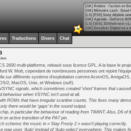
[GK] Roblox : l'action en B
[GK] Agenda - GeForce NOW
[GK] Devolver Digital en a 
[LS] [PS5] ps5-y2jb-autolo
ires
Traductions
Divers
Chat
[GK] Pourquoi Marvel Tokon 
[GK] Test : Restory : Chill
3
[GK] GTA 6 : Rockstar Games
 Jets
[GK] Hot Wheels Infinite Rus
[GK] Mémoire cash - Secret 
CS 2600 multi-platforme, releasé sous licence GPL. A la base le proje
[GK] Résultats Nintendo : 
ford W. Mott, cependant de nombreuses personnes ont rejoint l’équip
ella sur différents système d’exploitation comme AcornOS, AmigaOS
[GK] Déjà des dégraissage
OS/2, MacOS, Unix, et Windows (ouf!).
[Mo5] Brickboy cherche à r
al’ VSYNC signals, which sometimes created ‘short’ frames that cause
[GK] Minecraft et ses « Gra
ted behaviour when VSYNC isn’t used at all.
[GK] Beast of Reincarnation
with ROMs that have irregular scanline counts. This fixes many de
[GK] Ubisoft : fin de parti
sly there would be ‘gaps’ in the sound output.
[GK] Mémoire cash - Metroid
ip, in particular the behaviour of reading from TIMINT. Also, D6 of t
[GK] Dan Houser (GTA) défe
[GK] Comment EA Sports FC
t on active transition of the PA7 pin.
[GK] Crimson Moon : un Dark
h scheme; the music in « Stay Frosty 2 » wasn’t playing correctly.
[GK] Isle of Reveries : le j
 now uses ‘Auto’ instead of ‘Auto-select’ everywhere. This makes for
[GK] Moonlighter 2 : The En