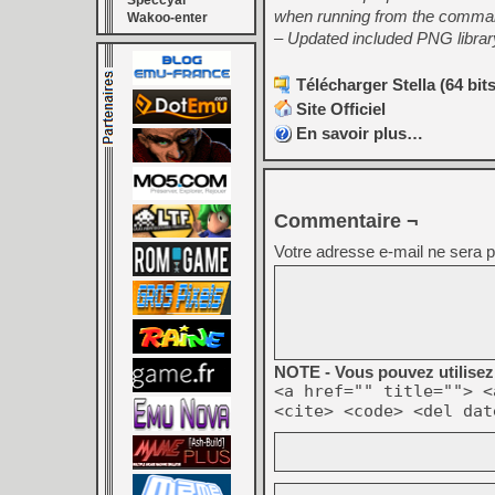
Speccyal
when running from the comman
Wakoo-enter
– Updated included PNG library 
Télécharger Stella (64 bits
Site Officiel
En savoir plus…
Commentaire ¬
Votre adresse e-mail ne sera p
NOTE - Vous pouvez utilisez 
<a href="" title=""> <
<cite> <code> <del dat