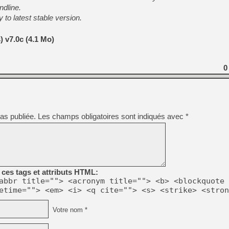
[GK] Capcom relance Monste
dline.
to latest stable version.
) v7.0c (4.1 Mo)
[Mo5] Deux inédits du Virtu
[GK] Le beat'em up The Walk
[GK] Endless Legend 2 : enf
0
[LS] [PS5] Le WebKit Userl
as publiée.
Les champs obligatoires sont indiqués avec
*
[GK] Oubliez Crazy Taxi, S
[LS] [Switch] NSZ 5.0.0 es
[GK] Bethesda fête les 30 
ces tags et attributs HTML:
abbr title=""> <acronym title=""> <b> <blockquote 
etime=""> <em> <i> <q cite=""> <s> <strike> <stron
Votre nom *