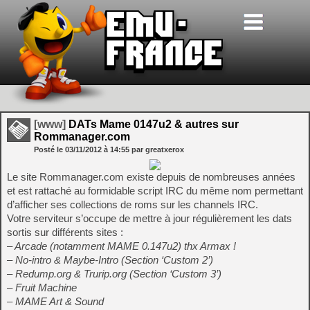
[www]
DATs Mame 0147u2 & autres sur
Rommanager.com
Posté le
03/11/2012
à
14:55
par greatxerox
Le site Rommanager.com existe depuis de nombreuses années
et est rattaché au formidable script IRC du même nom permettant
d’afficher ses collections de roms sur les channels IRC.
Votre serviteur s’occupe de mettre à jour régulièrement les dats
sortis sur différents sites :
– Arcade (notamment MAME 0.147u2) thx Armax !
– No-intro & Maybe-Intro (Section ‘Custom 2’)
– Redump.org & Trurip.org (Section ‘Custom 3’)
– Fruit Machine
– MAME Art & Sound