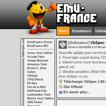
News
Emulateurs
Utilita
EmuFrance Forum
[Ordinateur]
VbSpec 
EmuFrance IRC
Posté le
02/12/2002
à
17:09
par
===================
Nouvelle update pour cet émul
Actus Jeux Vidéos
Arcade Fans
1. Fixed tape sound during TZ
Amiga Museum
2. Inlined some more function
Arkames Trad.
qdec8, etc.
Bruno C. Zone
3. Window positions (Main Wi
Calice
CBSata
time vbSpec is run.
CPS2Shock
Télécharger VbSpec 1.80 
EF-Nes
Site Officiel
Fan de la NES
GirlFriend Adv.
En savoir plus…
Landstalker Trad.
Musée Jeux Vidéos
SMS Power