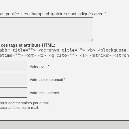
[GK] Déjà des dégraissage
[Mo5] Brickboy cherche à r
as publiée.
Les champs obligatoires sont indiqués avec
*
[GK] Minecraft et ses « Gra
[GK] Beast of Reincarnation
[GK] Ubisoft : fin de parti
[GK] Mémoire cash - Metroid
[GK] Dan Houser (GTA) défe
[GK] Comment EA Sports FC
ces tags et attributs HTML:
[GK] Crimson Moon : un Dark
abbr title=""> <acronym title=""> <b> <blockquote 
[GK] Isle of Reveries : le j
[GK] Moonlighter 2 : The En
etime=""> <em> <i> <q cite=""> <s> <strike> <stron
[GK] Capcom relance Monste
Votre nom *
Votre adresse email *
[Mo5] Deux inédits du Virtu
[GK] Le beat'em up The Walk
[LTF] Eté 2026 - Séquence 
Votre site internet
eaux commentaires par e-mail.
aux articles par e-mail.