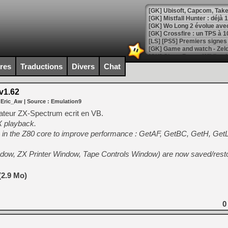
[GK] Mistfall Hunter : déjà 
[GK] Wo Long 2 évolue avec
[GK] Crossfire : un TPS à 100
[LS] [PS5] Premiers signes 
ires
Traductions
Divers
Chat
v1.62
[Mo5] DOOM arrive en cart
 Eric_Aw
| Source :
Emulation9
[GK] Bethesda fête les 30 
[GK] Roblox : l'action en B
ateur ZX-Spectrum ecrit en VB.
X playback.
s in the Z80 core to improve performance : GetAF, GetBC, GetH, GetL
[GK] Agenda - GeForce NOW
[GK] Devolver Digital en a 
ndow, ZX Printer Window, Tape Controls Window) are now saved/rest
[LS] [PS5] ps5-y2jb-autolo
(2.9 Mo)
[GK] Pourquoi Marvel Tokon 
[GK] Test : Restory : Chill
[GK] GTA 6 : Rockstar Games
[GK] Hot Wheels Infinite Rus
0
[GK] Mémoire cash - Secret 
[GK] Résultats Nintendo : 