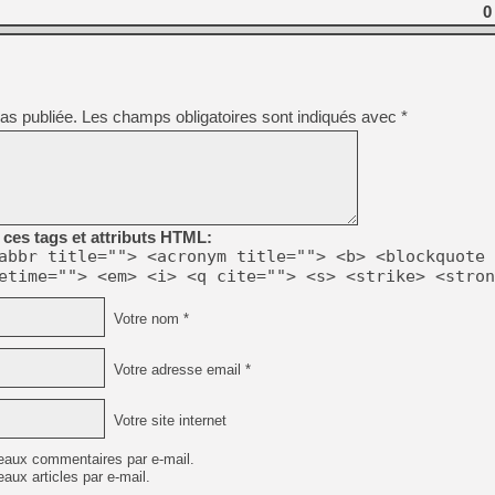
0
[LS] [PS5] Le WebKit Userl
as publiée.
Les champs obligatoires sont indiqués avec
*
[GK] Oubliez Crazy Taxi, S
[LS] [Switch] NSZ 5.0.0 es
[GK] No More Room in Hell 2
[GK] Un chatbot Atelier Ryz
ces tags et attributs HTML:
abbr title=""> <acronym title=""> <b> <blockquote 
[GK] Mémoire cash - Splatte
etime=""> <em> <i> <q cite=""> <s> <strike> <stron
[GK] Nvidia : le prix des 
[GK] Suikoden Star Leap : 
Votre nom *
[Mo5] La mini borne d’arc
Votre adresse email *
Votre site internet
eaux commentaires par e-mail.
aux articles par e-mail.