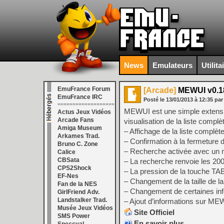
News
Emulateurs
Utilita
EmuFrance Forum
[Arcade]
MEWUI v0.18
EmuFrance IRC
Posté le
13/01/2013
à
12:35
par
===================
MEWUI est une simple extension
Actus Jeux Vidéos
Arcade Fans
visualisation de la liste complè
Amiga Museum
– Affichage de la liste complèt
Arkames Trad.
– Confirmation à la fermeture d
Bruno C. Zone
– Recherche activée avec un m
Calice
CBSata
– La recherche renvoie les 200 
CPS2Shock
– La pression de la touche TAB
EF-Nes
– Changement de la taille de la 
Fan de la NES
– Changement de certaines inf
GirlFriend Adv.
Landstalker Trad.
– Ajout d’informations sur ME
Musée Jeux Vidéos
Site Officiel
SMS Power
En savoir plus…