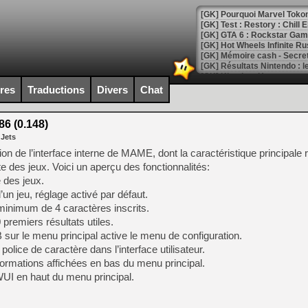
[GK] Pourquoi Marvel Tokon 
[GK] Test : Restory : Chill
[GK] GTA 6 : Rockstar Games
[GK] Hot Wheels Infinite Rus
[GK] Mémoire cash - Secret 
[GK] Résultats Nintendo : 
[GK] Déjà des dégraissage
ires
Traductions
Divers
Chat
[Mo5] Brickboy cherche à r
[GK] Minecraft et ses « Gra
6 (0.148)
 Jets
[GK] Beast of Reincarnation
[GK] Ubisoft : fin de parti
 de l’interface interne de MAME, dont la caractéristique principale 
[GK] Mémoire cash - Metroid
te des jeux. Voici un aperçu des fonctionnalités:
[GK] Dan Houser (GTA) défe
e des jeux.
[GK] Comment EA Sports FC
[GK] Crimson Moon : un Dark
’un jeu, réglage activé par défaut.
[GK] Isle of Reveries : le j
inimum de 4 caractères inscrits.
[GK] Moonlighter 2 : The En
premiers résultats utiles.
[GK] Capcom relance Monste
 sur le menu principal active le menu de configuration.
police de caractère dans l’interface utilisateur.
ormations affichées en bas du menu principal.
[Mo5] Deux inédits du Virtu
WUI en haut du menu principal.
[GK] Le beat'em up The Walk
[GK] Endless Legend 2 : enf