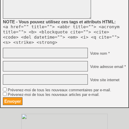
NOTE - Vous pouvez utilisez ces tags et attributs HTML:
<a href="" title=""> <abbr title=""> <acronym
title=""> <b> <blockquote cite=""> <cite>
<code> <del datetime=""> <em> <i> <q cite="">
<s> <strike> <strong>
Votre nom *
Votre adresse email *
Votre site internet
Prévenez-moi de tous les nouveaux commentaires par e-mail.
Prévenez-moi de tous les nouveaux articles par e-mail.