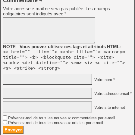
Commentaire ¬
Votre adresse e-mail ne sera pas publiée.
Les champs
obligatoires sont indiqués avec
*
NOTE - Vous pouvez utilisez ces tags et attributs HTML:
<a href="" title=""> <abbr title=""> <acronym
title=""> <b> <blockquote cite=""> <cite>
<code> <del datetime=""> <em> <i> <q cite="">
<s> <strike> <strong>
Votre nom *
Votre adresse email *
Votre site internet
Prévenez-moi de tous les nouveaux commentaires par e-mail.
Prévenez-moi de tous les nouveaux articles par e-mail.