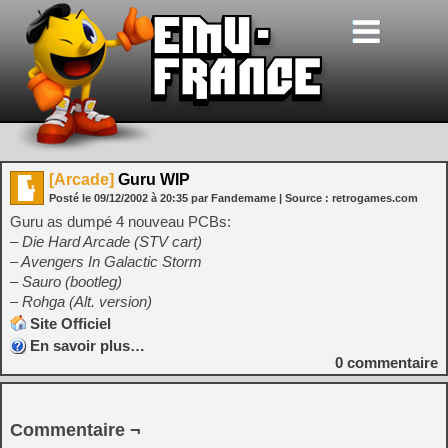
[Arcade]
Guru WIP
Posté le
09/12/2002
à
20:35
par Fandemame
| Source :
retrogames.com
Guru as dumpé 4 nouveau PCBs:
– Die Hard Arcade (STV cart)
– Avengers In Galactic Storm
– Sauro (bootleg)
– Rohga (Alt. version)
Site Officiel
En savoir plus…
0
commentaire
Commentaire ¬