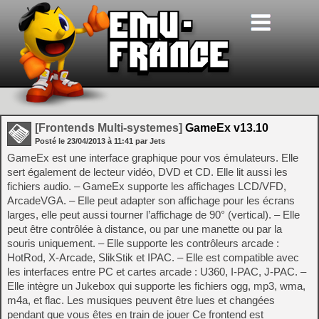
[Frontends Multi-systemes]
GameEx v13.10
Posté le
23/04/2013
à
11:41
par Jets
GameEx est une interface graphique pour vos émulateurs. Elle
sert également de lecteur vidéo, DVD et CD. Elle lit aussi les
fichiers audio. – GameEx supporte les affichages LCD/VFD,
ArcadeVGA. – Elle peut adapter son affichage pour les écrans
larges, elle peut aussi tourner l’affichage de 90° (vertical). – Elle
peut être contrôlée à distance, ou par une manette ou par la
souris uniquement. – Elle supporte les contrôleurs arcade :
HotRod, X-Arcade, SlikStik et IPAC. – Elle est compatible avec
les interfaces entre PC et cartes arcade : U360, I-PAC, J-PAC. –
Elle intègre un Jukebox qui supporte les fichiers ogg, mp3, wma,
m4a, et flac. Les musiques peuvent être lues et changées
pendant que vous êtes en train de jouer Ce frontend est