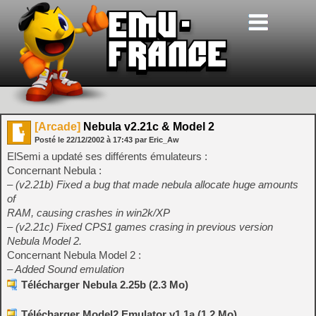
[Arcade]
Nebula v2.21c & Model 2
Posté le
22/12/2002
à
17:43
par Eric_Aw
ElSemi a updaté ses différents émulateurs :
Concernant Nebula :
– (v2.21b) Fixed a bug that made nebula allocate huge amounts
of
RAM, causing crashes in win2k/XP
– (v2.21c) Fixed CPS1 games crasing in previous version
Nebula Model 2.
Concernant Nebula Model 2 :
– Added Sound emulation
Télécharger Nebula 2.25b (2.3 Mo)
Télécharger Model2 Emulator v1.1a (1.2 Mo)