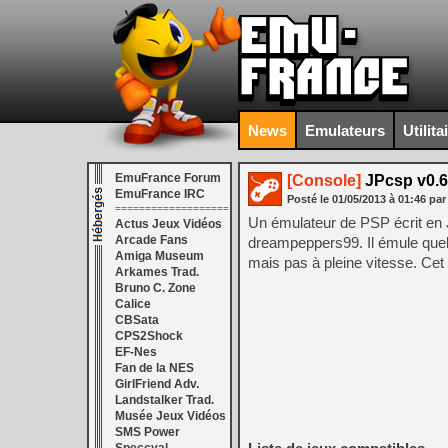
News
Emulateurs
Utilita
EmuFrance Forum
[Console]
JPcsp v0.6
EmuFrance IRC
Posté le
01/05/2013
à
01:46
par
===================
Un émulateur de PSP écrit en J
Actus Jeux Vidéos
Arcade Fans
dreampeppers99. Il émule quel
Amiga Museum
mais pas à pleine vitesse. Ce
Arkames Trad.
Bruno C. Zone
Calice
CBSata
CPS2Shock
EF-Nes
Fan de la NES
GirlFriend Adv.
Landstalker Trad.
Musée Jeux Vidéos
SMS Power