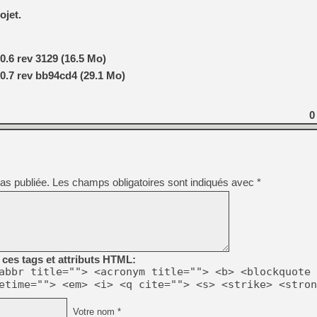
[GK] Moonlighter 2 : The En
ojet.
[GK] Capcom relance Monste
0.6 rev 3129 (16.5 Mo)
[GK] Le beat'em up The Walk
0.7 rev bb94cd4 (29.1 Mo)
[GK] Endless Legend 2 : enf
0
[LS] [PS5] Le WebKit Userl
[GK] Oubliez Crazy Taxi, S
as publiée.
Les champs obligatoires sont indiqués avec
*
[LS] [Switch] NSZ 5.0.0 es
ces tags et attributs HTML:
abbr title=""> <acronym title=""> <b> <blockquote 
etime=""> <em> <i> <q cite=""> <s> <strike> <stron
Votre nom *