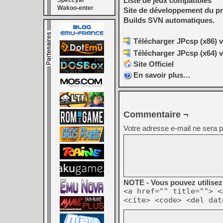
Liste de jeux compatibles
Speccyal
Wakoo-enter
Site de développement du pr
Builds SVN automatiques.
Télécharger JPcsp (x86) v
Télécharger JPcsp (x64) v
Site Officiel
En savoir plus…
Commentaire ¬
Votre adresse e-mail ne sera p
NOTE - Vous pouvez utilisez 
<a href="" title=""> <
<cite> <code> <del dat