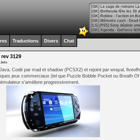
[GK] Bethesda fête les 30 
[GK] Roblox : l'action en B
[GK] Agenda - GeForce NOW
[GK] Devolver Digital en a 
ires
Traductions
Divers
Chat
[LS] [PS5] ps5-y2jb-autolo
 rev 3129
[GK] Pourquoi Marvel Tokon 
 Jets
[GK] Test : Restory : Chill
[GK] GTA 6 : Rockstar Games
ava. Codé par mad et shadow (PCSX2) et rejoint par wrayal, fiveofhe
[GK] Hot Wheels Infinite Rus
ques jeux commerciaux (tel que Puzzle Bobble Pocket ou Breath Of 
[GK] Mémoire cash - Secret 
t émulateur s’améliore progressivement.
[GK] Résultats Nintendo : 
[GK] Déjà des dégraissage
[GK] Minecraft et ses « Gra
[GK] Beast of Reincarnation
[GK] Ubisoft : fin de parti
[GK] Mémoire cash - Metroid
[GK] Dan Houser (GTA) défe
[GK] Comment EA Sports FC
[GK] Crimson Moon : un Dark
[GK] Isle of Reveries : le j