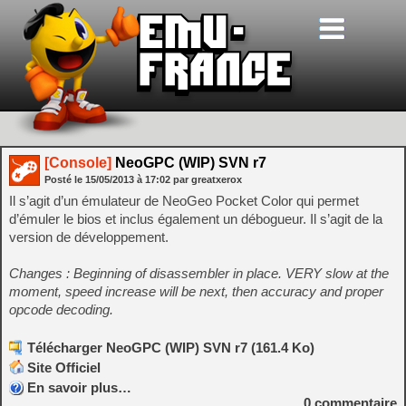
[Console]
NeoGPC (WIP) SVN r7
Posté le
15/05/2013
à
17:02
par greatxerox
Il s’agit d’un émulateur de NeoGeo Pocket Color qui permet
d’émuler le bios et inclus également un débogueur. Il s’agit de la
version de développement.
Changes : Beginning of disassembler in place. VERY slow at the
moment, speed increase will be next, then accuracy and proper
opcode decoding.
Télécharger NeoGPC (WIP) SVN r7 (161.4 Ko)
Site Officiel
En savoir plus…
0
commentaire