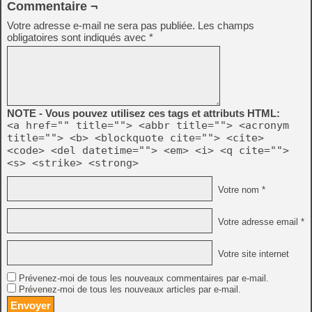
Commentaire ¬
Votre adresse e-mail ne sera pas publiée.
Les champs
obligatoires sont indiqués avec
*
NOTE - Vous pouvez utilisez ces tags et attributs HTML:
<a href="" title=""> <abbr title=""> <acronym
title=""> <b> <blockquote cite=""> <cite>
<code> <del datetime=""> <em> <i> <q cite="">
<s> <strike> <strong>
Votre nom *
Votre adresse email *
Votre site internet
Prévenez-moi de tous les nouveaux commentaires par e-mail.
Prévenez-moi de tous les nouveaux articles par e-mail.