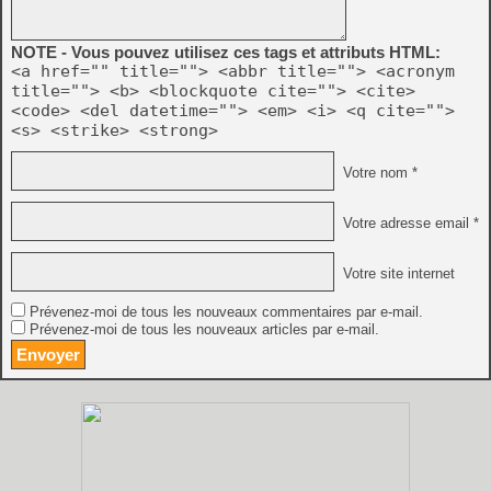
NOTE - Vous pouvez utilisez ces tags et attributs HTML:
<a href="" title=""> <abbr title=""> <acronym
title=""> <b> <blockquote cite=""> <cite>
<code> <del datetime=""> <em> <i> <q cite="">
<s> <strike> <strong>
Votre nom *
Votre adresse email *
Votre site internet
Prévenez-moi de tous les nouveaux commentaires par e-mail.
Prévenez-moi de tous les nouveaux articles par e-mail.