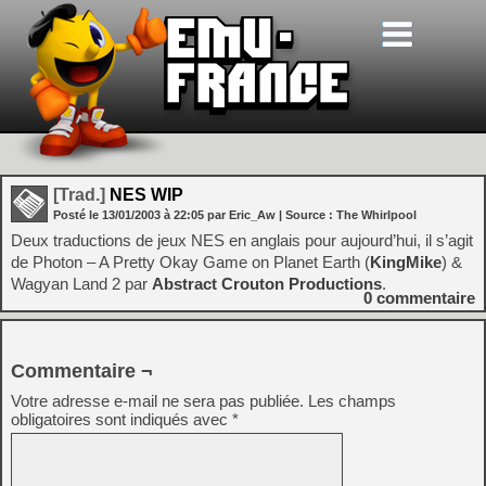
[Trad.]
NES WIP
Posté le
13/01/2003
à
22:05
par Eric_Aw
| Source :
The Whirlpool
Deux traductions de jeux NES en anglais pour aujourd’hui, il s’agit
de Photon – A Pretty Okay Game on Planet Earth (
KingMike
) &
Wagyan Land 2 par
Abstract Crouton Productions
.
0
commentaire
Commentaire ¬
Votre adresse e-mail ne sera pas publiée.
Les champs
obligatoires sont indiqués avec
*