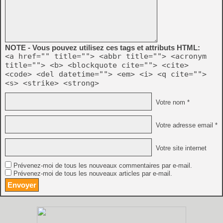
NOTE - Vous pouvez utilisez ces tags et attributs HTML:
<a href="" title=""> <abbr title=""> <acronym
title=""> <b> <blockquote cite=""> <cite>
<code> <del datetime=""> <em> <i> <q cite="">
<s> <strike> <strong>
Votre nom *
Votre adresse email *
Votre site internet
Prévenez-moi de tous les nouveaux commentaires par e-mail.
Prévenez-moi de tous les nouveaux articles par e-mail.