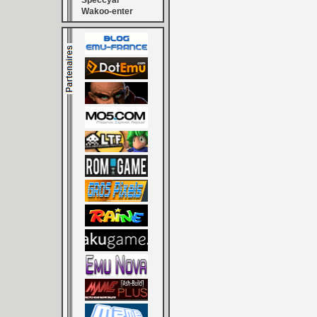
Speccyal
Wakoo-enter