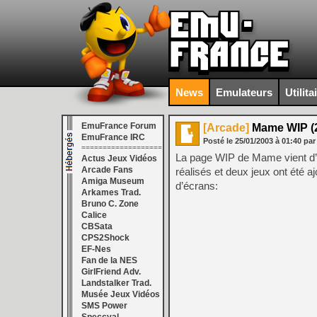
News
Emulateurs
Utilita
EmuFrance Forum
[Arcade]
Mame WIP (2
EmuFrance IRC
Posté le
25/01/2003
à
01:40
par
===================
La page WIP de Mame vient d’êt
Actus Jeux Vidéos
Arcade Fans
réalisés et deux jeux ont été a
Amiga Museum
d’écrans:
Arkames Trad.
Bruno C. Zone
Calice
CBSata
CPS2Shock
EF-Nes
Fan de la NES
GirlFriend Adv.
Landstalker Trad.
Musée Jeux Vidéos
SMS Power