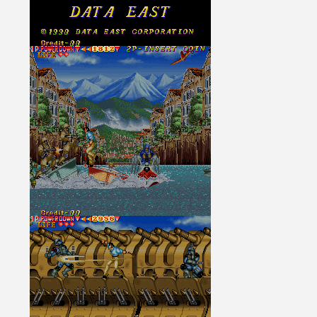
[GK] Capcom relance Monste
[Mo5] Deux inédits du Virtu
[GK] Le beat'em up The Walk
[GK] Endless Legend 2 : enf
[LS] [PS5] Le WebKit Userl
[GK] Oubliez Crazy Taxi, S
[LS] [Switch] NSZ 5.0.0 es
[GK] Bethesda fête les 30 