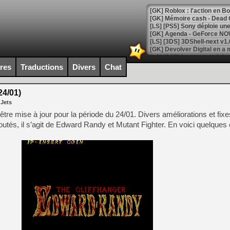
[GK] Roblox : l'action en B
[GK] Agenda - GeForce NOW
[GK] Devolver Digital en a 
[LS] [PS5] ps5-y2jb-autolo
ires
Traductions
Divers
Chat
[GK] Pourquoi Marvel Tokon 
[GK] Test : Restory : Chill
4/01)
[GK] GTA 6 : Rockstar Games
 Jets
[GK] Hot Wheels Infinite Rus
[GK] Mémoire cash - Secret 
re mise à jour pour la période du 24/01. Divers améliorations et fixe
[GK] Résultats Nintendo : 
joutés, il s’agit de Edward Randy et Mutant Fighter. En voici quelques
[GK] Déjà des dégraissage
[Mo5] Brickboy cherche à r
[GK] Minecraft et ses « Gra
[GK] Beast of Reincarnation
[GK] Ubisoft : fin de parti
[GK] Mémoire cash - Metroid
[GK] Dan Houser (GTA) défe
[GK] Comment EA Sports FC
[GK] Crimson Moon : un Dark
[GK] Isle of Reveries : le j
[GK] Moonlighter 2 : The En