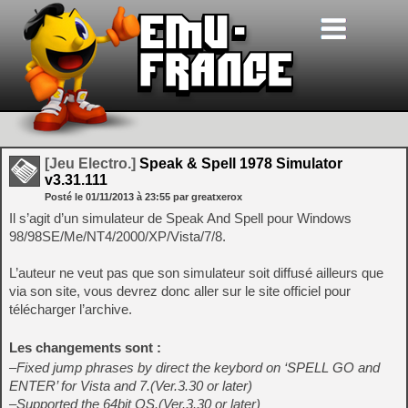
[Jeu Electro.]
Speak & Spell 1978 Simulator
v3.31.111
Posté le
01/11/2013
à
23:55
par greatxerox
Il s’agit d’un simulateur de Speak And Spell pour Windows
98/98SE/Me/NT4/2000/XP/Vista/7/8.
L’auteur ne veut pas que son simulateur soit diffusé ailleurs que
via son site, vous devrez donc aller sur le site officiel pour
télécharger l’archive.
Les changements sont :
–Fixed jump phrases by direct the keybord on ‘SPELL GO and
ENTER’ for Vista and 7.(Ver.3.30 or later)
–Supported the 64bit OS.(Ver.3.30 or later)