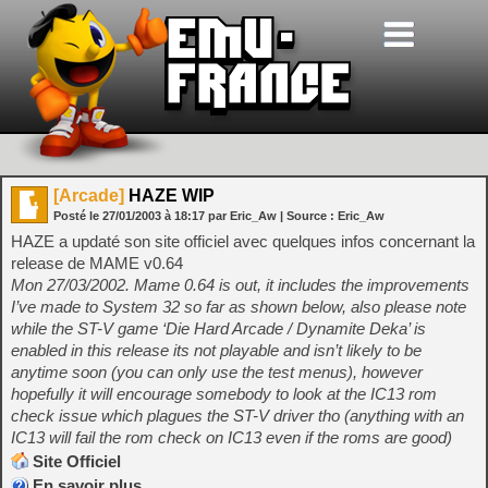
[Arcade]
HAZE WIP
Posté le
27/01/2003
à
18:17
par Eric_Aw
| Source :
Eric_Aw
HAZE a updaté son site officiel avec quelques infos concernant la
release de MAME v0.64
Mon 27/03/2002. Mame 0.64 is out, it includes the improvements
I’ve made to System 32 so far as shown below, also please note
while the ST-V game ‘Die Hard Arcade / Dynamite Deka’ is
enabled in this release its not playable and isn’t likely to be
anytime soon (you can only use the test menus), however
hopefully it will encourage somebody to look at the IC13 rom
check issue which plagues the ST-V driver tho (anything with an
IC13 will fail the rom check on IC13 even if the roms are good)
Site Officiel
En savoir plus…