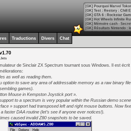
[GK] Pourquoi Marvel Tokon 
[GK] Test : Restory : Chill
[GK] GTA 6 : Rockstar Games
[GK] Hot Wheels Infinite Rus
[GK] Mémoire cash - Secret 
[GK] Résultats Nintendo : 
[GK] Déjà des dégraissage
ires
Traductions
Divers
Chat
[Mo5] Brickboy cherche à r
[GK] Minecraft et ses « Gra
v1.70
 Jets
[GK] Beast of Reincarnation
[GK] Ubisoft : fin de parti
ulateur de Sinclair ZX Spectrum tournant sous Windows. Il est écrit
[GK] Mémoire cash - Metroid
méliorations:
[GK] Dan Houser (GTA) défe
es as well as reading them.
[GK] Comment EA Sports FC
[GK] Crimson Moon : un Dark
ption to save any area of addressable memory as a raw binary file (
[GK] Isle of Reveries : le j
ssembling games).
[GK] Moonlighter 2 : The En
tton Mouse in Kempston Joystick port ».
[GK] Capcom relance Monste
upport to a spectrum is very popular within the Russian demo scene
ace » support had transposed left and right mouse buttons. Now fixe
a faster DAA routine (let’s see if anyone ever notices!).
[Mo5] Deux inédits du Virtu
times caused invalid Z80 snapshots to be saved.
[GK] Le beat'em up The Walk
[GK] Endless Legend 2 : enf