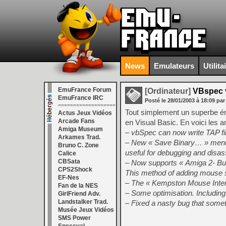
News
Emulateurs
Utilita
EmuFrance Forum
[Ordinateur]
VBspec 
EmuFrance IRC
Posté le
28/01/2003
à
18:09
par
===================
Tout simplement un superbe ém
Actus Jeux Vidéos
Arcade Fans
en Visual Basic. En voici les a
Amiga Museum
– vbSpec can now write TAP fil
Arkames Trad.
– New « Save Binary… » menu o
Bruno C. Zone
useful for debugging and disa
Calice
CBSata
– Now supports « Amiga 2- Bu
CPS2Shock
This method of adding mouse s
EF-Nes
– The « Kempston Mouse Interf
Fan de la NES
– Some optimisation. Including 
GirlFriend Adv.
Landstalker Trad.
– Fixed a nasty bug that some
Musée Jeux Vidéos
SMS Power