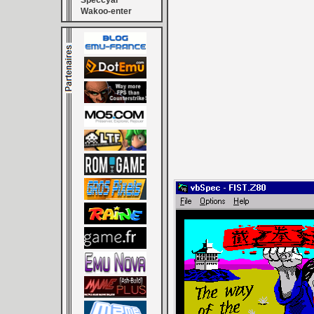
Speccyal
Wakoo-enter