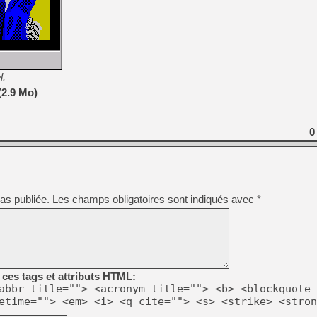
l.
(2.9 Mo)
0
as publiée.
Les champs obligatoires sont indiqués avec
*
ces tags et attributs HTML:
abbr title=""> <acronym title=""> <b> <blockquote 
etime=""> <em> <i> <q cite=""> <s> <strike> <stron