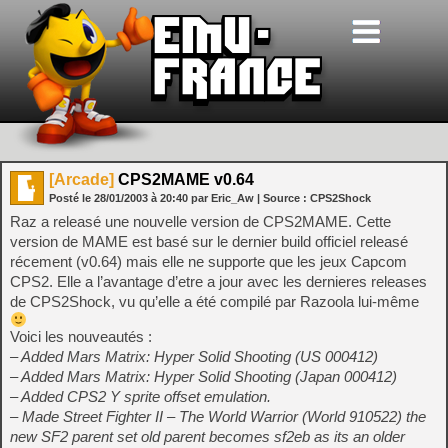
[Arcade]
CPS2MAME v0.64
Posté le
28/01/2003
à
20:40
par Eric_Aw
| Source :
CPS2Shock
Raz a releasé une nouvelle version de CPS2MAME. Cette
version de MAME est basé sur le dernier build officiel releasé
récement (v0.64) mais elle ne supporte que les jeux Capcom
CPS2. Elle a l’avantage d’etre a jour avec les dernieres releases
de CPS2Shock, vu qu’elle a été compilé par Razoola lui-même
Voici les nouveautés :
– Added Mars Matrix: Hyper Solid Shooting (US 000412)
– Added Mars Matrix: Hyper Solid Shooting (Japan 000412)
– Added CPS2 Y sprite offset emulation.
– Made Street Fighter II – The World Warrior (World 910522) the
new SF2 parent set old parent becomes sf2eb as its an older