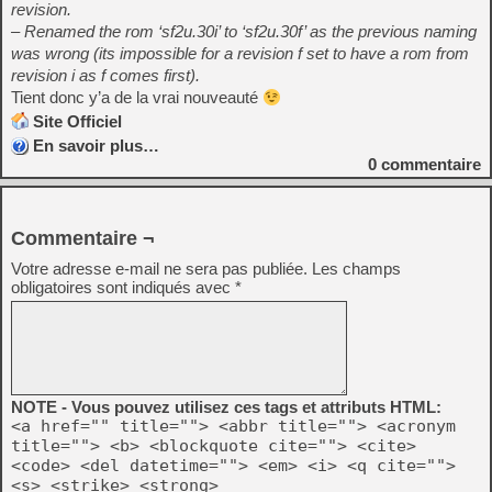
revision.
– Renamed the rom ‘sf2u.30i’ to ‘sf2u.30f’ as the previous naming
was wrong (its impossible for a revision f set to have a rom from
revision i as f comes first).
Tient donc y’a de la vrai nouveauté
Site Officiel
En savoir plus…
0
commentaire
Commentaire ¬
Votre adresse e-mail ne sera pas publiée.
Les champs
obligatoires sont indiqués avec
*
NOTE - Vous pouvez utilisez ces tags et attributs HTML:
<a href="" title=""> <abbr title=""> <acronym
title=""> <b> <blockquote cite=""> <cite>
<code> <del datetime=""> <em> <i> <q cite="">
<s> <strike> <strong>